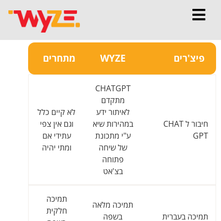
שוואת פיצ'רים מרכזיים - WYZE - WYZE
פיצ'רים
WYZE
מתחרים
CHATGPT
מתקדם
לאיתור ידע
לא קיים כלל
חיבור ל CHAT
במהירות שיא
וגם אין צפי
GPT
ע"י מתכונת
עתידי אם
של שיחה
ומתי יהיה
פתוחה
בצ'אט
תמיכה
תמיכה מלאה
חלקית
תמיכה בעברית
בשפה