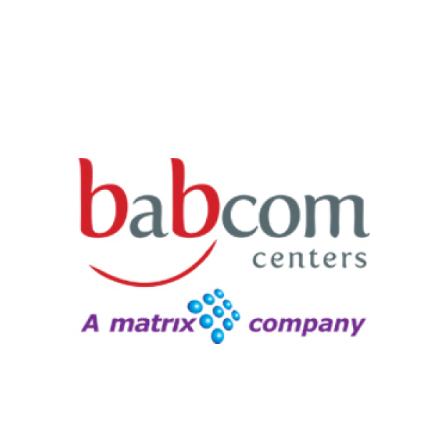
ולספק חווית שירות מיידית וחדשנית!
שירות. WYZE מאפשרת לבבקום להכשיר נציגים בזמן אפס
למעלה מ-100 ארגונים מובילים ומעסיקה כ-4000 נציגי
חברת בבקום מפעילה מוקדי שירות לקוחות במיקור חוץ עבור