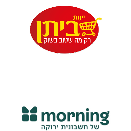
באמצעות GLASSIX
למצוא את המידע העדכני ביותר ולספק אותו ללקוחות
GLASSIX לבין WYZE באופן המאפשר לנציגי חווית הלקוח
פלטפורמת SaaS לניהול עסקי. היישום כלל אינטגרציה בין