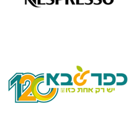
לספק מידע מדוייק ליותר ממאה אלף חברי מועדון נספרסו -
WYZE מאפשרת למומחי הקפה במערך השירות של נספרסו
ומדוייק!
שמתרחש בעיר כדי שהם בתורם יוכלו לספק לתושבים מידע עדכני
בינוי ועוד, ומאפשרת לנציגי המוקד להיות מעודכנים אודות כל מה
המוקד העירוני של עיריית כפר-סבא - ארועים, תשתיות, תרבות, חינוך,
WYZE מרכזת את כל המידע שזורם מהשטח וממחלקות העירייה אל