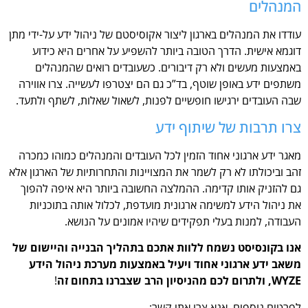
המנהלים
עודדו את המנהלים בארגון ליצור אקוסיסטם של ניהול ידע על-ידי מתן
דוגמא אישית. הדרך הטובה ביותר להשפיע על אחרים היא כידוע
באמצעות מעשים ולא רק דיבורים. כשעובדים רואים שהמנהלים
משתפים ידע באופן שוטף, בד”כ גם הם יצטרפו לעשייה. צרו אווירה
שבה העובדים ירגישו חופשיים לפנות, לשאול שאלות, לשתף ולתעד.
צרו תרבות של שיתוף ידע
מאגר ידע ארגוני אחוד הזמין לכל העובדים והמנהלים כמוהו כמכרה
זהב וביכולתו לא רק לשמר את המצויינות והתחרותיות של הארגון אלא
גם להזניק אותו קדימה. ההמלצה החשובה ביותר היא איפה להפוך
את ניהול הידע למשימה ארגונית מועדפת, לכלול אותה בתוכניות
העבודה, למנות בעלי תפקידים שיהיו אמונים על הנושא.
אנו בקונסיסט נשמח ללוות אתכם בתהליך הבנייה והיישום של
משאב ידע ארגוני אחוד ויעיל באמצעות מערכת ניהול הידע
WYZE, ולתרום לכם מהניסיון הרב שצברנו בתחום זה
!
לפרטים נוספים, אנא צרו אתי קשר: