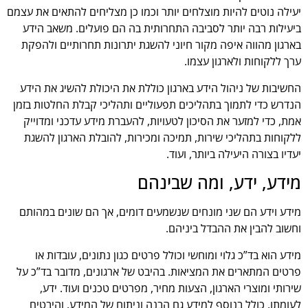
יעילה נוטים להיות מוצלחים יותר וכמו כן מצליחים להתאים את עצמם
ביעילות רבה יותר לסביבה התחרותית בה הם פועלים. משאב הידע
בארגון מהווה איפה מקור חיוני להשגת יתרונות תחרותיים ולהפקת
ערך ללקוחות ולארגון עצמו.
החשיבות של ניהול הידע בארגון כוללת את היכולת להשיג את הידע
הנדרש כדי לתמוך בתהליכים תפעוליים ותהליכי קבלת החלטות בזמן
אמת, כדי למזער את הסיכון לטעויות, להעברת מידע עדכני ומדוייק
ללקוחות בתהליכי שירות, תמיכה ומכירות, להובלת הארגון להשגת
יעדיו בצורה היעילה ביותר, ועוד.
מידע, ידע, ומה שבינהם
מידע וידע הם שני מונחים שנשמעים דומים, אך הם שונים במהותם
וחשוב להבין את ההבדל ביניהם.
מידע הוא בד”כ גלוי ומוחשי וכולל פרטים כגון נתונים, עובדות או
פרטים המתארים את המציאות. בהיבט של ארגונים, מדובר בד”כ על
שירותי ומוצרי הארגון, הצעות מחיר, מפרטים טכנים ועוד. ידע,
לעומתו, כולל בנוסף למידע גם הבנה וניתוח של המידע, והיבטים