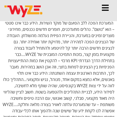
WYZ
חילתו
ל
ף
ינטרנט,
המערכת הפכה ללב הפועם של מוקד השירות. הידע כבר אינו סטטי
חץ
– הוא “נושם”. נהלים מתעדכנים, חומרים חדשים נכנסים, מחירוני
נטר
מוצרים זמינים במערכת, והניירת הפיזית נעלמה מהשולחן. העבודה
די
של הנציגים הפכה למהירה יותר, מדויקת יותר ואחידה יותר. גם
עבור
לנציגים חדשים הרבה יותר קל להיטמע ולהתחיל לעבוד בצורה
אזור
מקצועית בזמן קצר, בזכות התמיכה המובנית של WYZE….כבר
וכן
בתחילת הדרך הגדרתי KPI מרכזי – להקטין את כמות ההתייעצויות
רכזי
הפנימיות בין הנציגים לפחות בחצי, וזה אכן הושג במהירות. מעבר
לכך, התרבות הארגונית עצמה השתנתה: הידע כבר אינו תלוי
באנשים, אלא נמצא במקום אחד, מנוהל, נגיש ומקצועי…התהליך כולו
לווה על ידי צוות WYZE בקונסיסט, שהיה שותף מלא לחשיבה,
לסידור הידע, לבניית התהליכים ולהטמעה בשטח. חשוב לציין שהליווי
היה מאוד מקצועי, סבלני, קשוב ואנושי, עם הרבה טיפים וחשיבה
משותפת – עד שהמערכת עלתה לאוויר בצורה מלאה וחלקה….WYZE
אפשרה לנו לקחת ידע של שישים שנה ולהפוך אותו לכלי עבודה